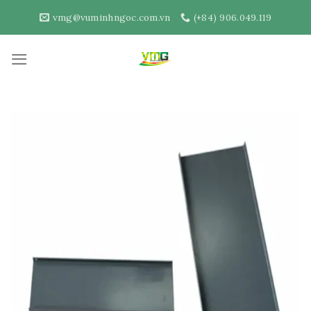
Skip
vmg@vuminhngoc.com.vn
(+84) 906.049.119
to
content