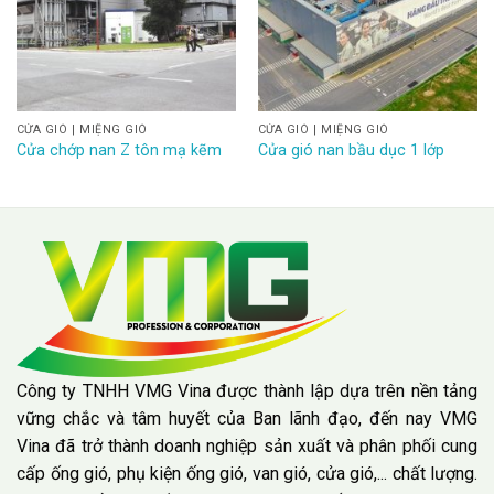
CỬA GIÓ | MIỆNG GIÓ
CỬA GIÓ | MIỆNG GIÓ
Cửa chớp nan Z tôn mạ kẽm
Cửa gió nan bầu dục 1 lớp
Công ty TNHH VMG Vina được thành lập dựa trên nền tảng
vững chắc và tâm huyết của Ban lãnh đạo, đến nay VMG
Vina đã trở thành doanh nghiệp sản xuất và phân phối cung
cấp ống gió, phụ kiện ống gió, van gió, cửa gió,... chất lượng.