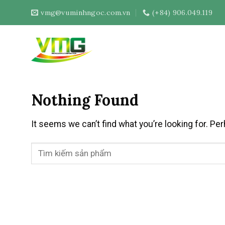
Skip
vmg@vuminhngoc.com.vn
(+84) 906.049.119
to
content
Nothing Found
It seems we can’t find what you’re looking for. Pe