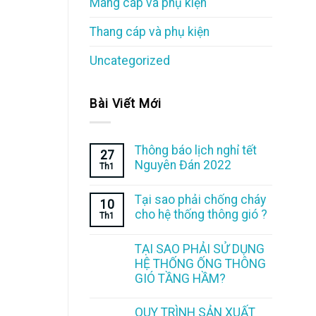
Máng cáp và phụ kiện
Thang cáp và phụ kiện
Uncategorized
Bài Viết Mới
Thông báo lịch nghỉ tết
27
Nguyên Đán 2022
Th1
Tại sao phải chống cháy
10
cho hệ thống thông gió ?
Th1
TẠI SAO PHẢI SỬ DỤNG
HỆ THỐNG ỐNG THÔNG
GIÓ TẦNG HẦM?
QUY TRÌNH SẢN XUẤT