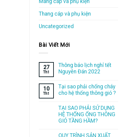
Máng cáp và phụ kiện
Thang cáp và phụ kiện
Uncategorized
Bài Viết Mới
Thông báo lịch nghỉ tết
27
Nguyên Đán 2022
Th1
Tại sao phải chống cháy
10
cho hệ thống thông gió ?
Th1
TẠI SAO PHẢI SỬ DỤNG
HỆ THỐNG ỐNG THÔNG
GIÓ TẦNG HẦM?
QUY TRÌNH SẢN XUẤT