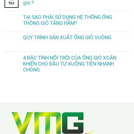
gió ?
Th1
TẠI SAO PHẢI SỬ DỤNG HỆ THỐNG ỐNG
THÔNG GIÓ TẦNG HẦM?
QUY TRÌNH SẢN XUẤT ỐNG GIÓ VUÔNG
4 ĐẶC TÍNH NỔI TRỘI CỦA ỐNG GIÓ XOẮN
KHIẾN CHỦ ĐẦU TƯ XUỐNG TIỀN NHANH
CHÓNG