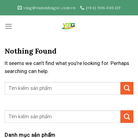
Skip
vmg@vuminhngoc.com.vn
(+84) 906.049.119
to
content
Nothing Found
It seems we can’t find what you’re looking for. Perhaps
searching can help.
Danh mục sản phẩm