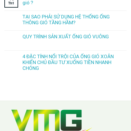
gió ?
Th1
TẠI SAO PHẢI SỬ DỤNG HỆ THỐNG ỐNG
THÔNG GIÓ TẦNG HẦM?
QUY TRÌNH SẢN XUẤT ỐNG GIÓ VUÔNG
4 ĐẶC TÍNH NỔI TRỘI CỦA ỐNG GIÓ XOẮN
KHIẾN CHỦ ĐẦU TƯ XUỐNG TIỀN NHANH
CHÓNG