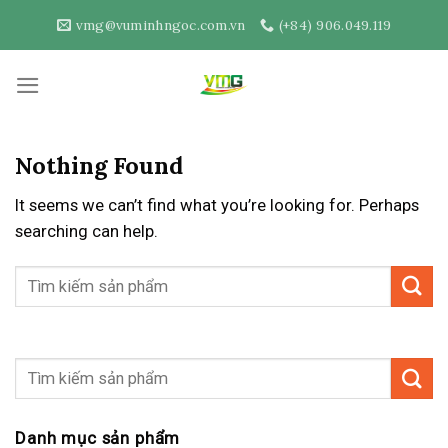
Skip
vmg@vuminhngoc.com.vn
(+84) 906.049.119
to
content
Nothing Found
It seems we can’t find what you’re looking for. Perhaps
searching can help.
Danh mục sản phẩm