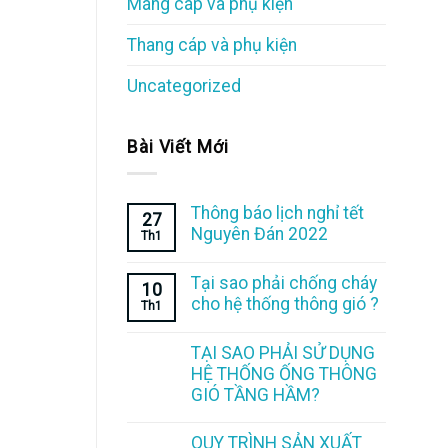
Máng cáp và phụ kiện
Thang cáp và phụ kiện
Uncategorized
Bài Viết Mới
Thông báo lịch nghỉ tết
27
Nguyên Đán 2022
Th1
Tại sao phải chống cháy
10
cho hệ thống thông gió ?
Th1
TẠI SAO PHẢI SỬ DỤNG
HỆ THỐNG ỐNG THÔNG
GIÓ TẦNG HẦM?
QUY TRÌNH SẢN XUẤT