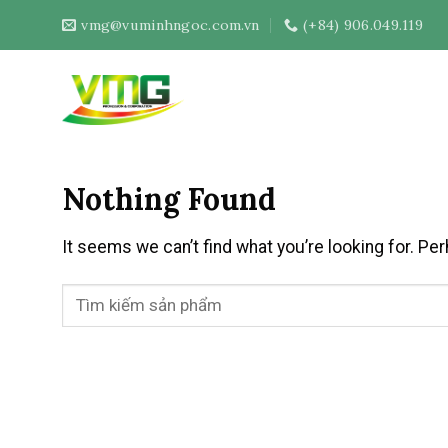
Skip
vmg@vuminhngoc.com.vn
(+84) 906.049.119
to
content
Nothing Found
It seems we can’t find what you’re looking for. Pe