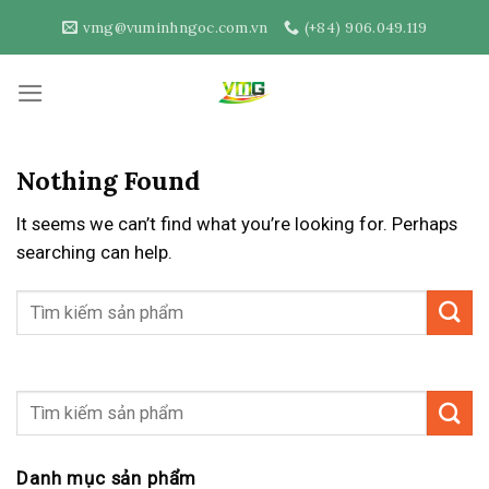
Skip
vmg@vuminhngoc.com.vn
(+84) 906.049.119
to
content
Nothing Found
It seems we can’t find what you’re looking for. Perhaps
searching can help.
Danh mục sản phẩm