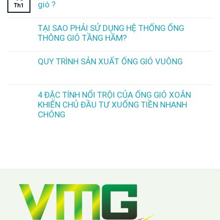
gió ?
Th1
TẠI SAO PHẢI SỬ DỤNG HỆ THỐNG ỐNG
THÔNG GIÓ TẦNG HẦM?
QUY TRÌNH SẢN XUẤT ỐNG GIÓ VUÔNG
4 ĐẶC TÍNH NỔI TRỘI CỦA ỐNG GIÓ XOẮN
KHIẾN CHỦ ĐẦU TƯ XUỐNG TIỀN NHANH
CHÓNG