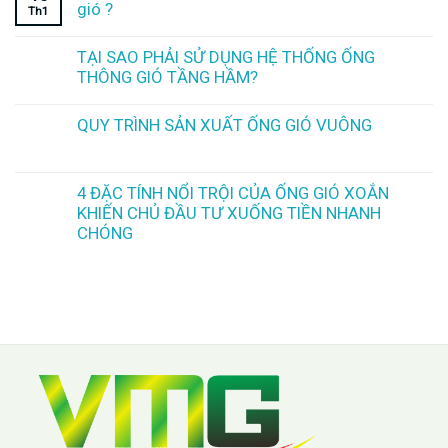
gió ?
Th1
TẠI SAO PHẢI SỬ DỤNG HỆ THỐNG ỐNG
THÔNG GIÓ TẦNG HẦM?
QUY TRÌNH SẢN XUẤT ỐNG GIÓ VUÔNG
4 ĐẶC TÍNH NỔI TRỘI CỦA ỐNG GIÓ XOẮN
KHIẾN CHỦ ĐẦU TƯ XUỐNG TIỀN NHANH
CHÓNG