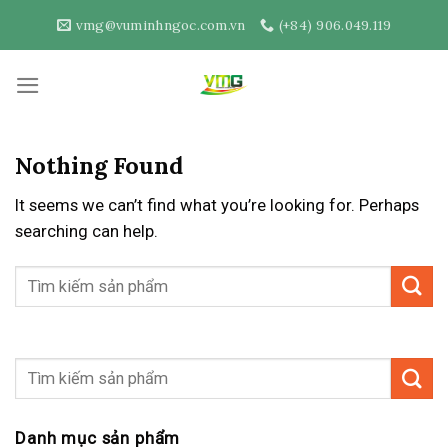
Skip
vmg@vuminhngoc.com.vn
(+84) 906.049.119
to
content
Nothing Found
It seems we can’t find what you’re looking for. Perhaps
searching can help.
Danh mục sản phẩm