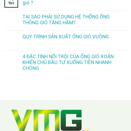
gió ?
Th1
TẠI SAO PHẢI SỬ DỤNG HỆ THỐNG ỐNG
THÔNG GIÓ TẦNG HẦM?
QUY TRÌNH SẢN XUẤT ỐNG GIÓ VUÔNG
4 ĐẶC TÍNH NỔI TRỘI CỦA ỐNG GIÓ XOẮN
KHIẾN CHỦ ĐẦU TƯ XUỐNG TIỀN NHANH
CHÓNG