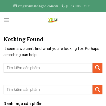
Skip
vmg@vuminhngoc.com.vn
(+84) 906.049.119
to
content
Nothing Found
It seems we can’t find what you’re looking for. Perhaps
searching can help.
Danh mục sản phẩm