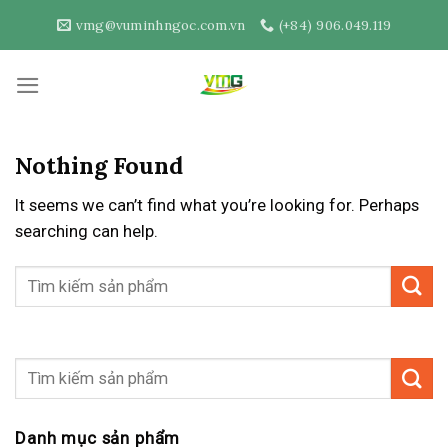
Skip
vmg@vuminhngoc.com.vn
(+84) 906.049.119
to
content
Nothing Found
It seems we can’t find what you’re looking for. Perhaps
searching can help.
Danh mục sản phẩm