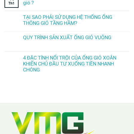
gió ?
Th1
TẠI SAO PHẢI SỬ DỤNG HỆ THỐNG ỐNG
THÔNG GIÓ TẦNG HẦM?
QUY TRÌNH SẢN XUẤT ỐNG GIÓ VUÔNG
4 ĐẶC TÍNH NỔI TRỘI CỦA ỐNG GIÓ XOẮN
KHIẾN CHỦ ĐẦU TƯ XUỐNG TIỀN NHANH
CHÓNG