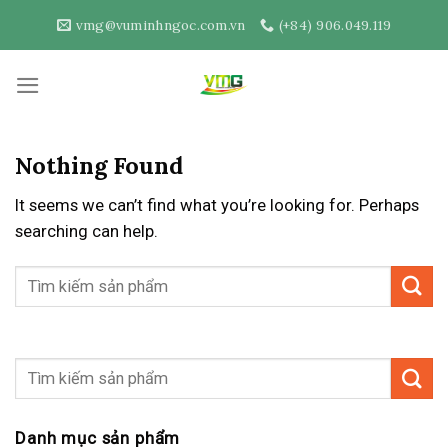
Skip
vmg@vuminhngoc.com.vn
(+84) 906.049.119
to
content
Nothing Found
It seems we can’t find what you’re looking for. Perhaps
searching can help.
Danh mục sản phẩm