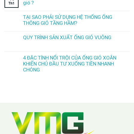
gió ?
Th1
TẠI SAO PHẢI SỬ DỤNG HỆ THỐNG ỐNG
THÔNG GIÓ TẦNG HẦM?
QUY TRÌNH SẢN XUẤT ỐNG GIÓ VUÔNG
4 ĐẶC TÍNH NỔI TRỘI CỦA ỐNG GIÓ XOẮN
KHIẾN CHỦ ĐẦU TƯ XUỐNG TIỀN NHANH
CHÓNG