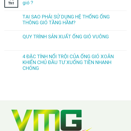
gió ?
Th1
TẠI SAO PHẢI SỬ DỤNG HỆ THỐNG ỐNG
THÔNG GIÓ TẦNG HẦM?
QUY TRÌNH SẢN XUẤT ỐNG GIÓ VUÔNG
4 ĐẶC TÍNH NỔI TRỘI CỦA ỐNG GIÓ XOẮN
KHIẾN CHỦ ĐẦU TƯ XUỐNG TIỀN NHANH
CHÓNG