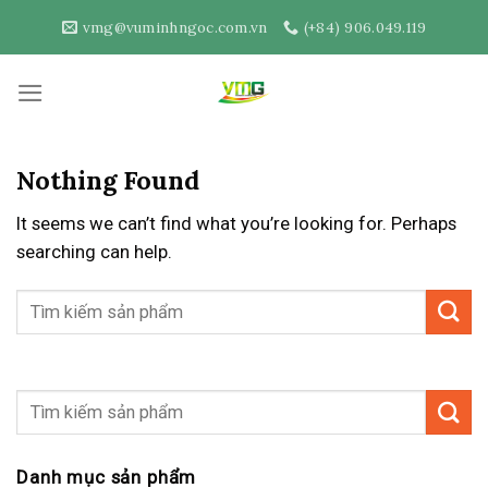
Skip
vmg@vuminhngoc.com.vn
(+84) 906.049.119
to
content
Nothing Found
It seems we can’t find what you’re looking for. Perhaps
searching can help.
Danh mục sản phẩm