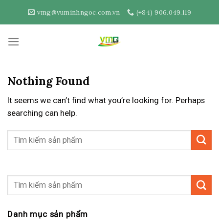
Skip
vmg@vuminhngoc.com.vn
(+84) 906.049.119
to
content
Nothing Found
It seems we can’t find what you’re looking for. Perhaps
searching can help.
Danh mục sản phẩm