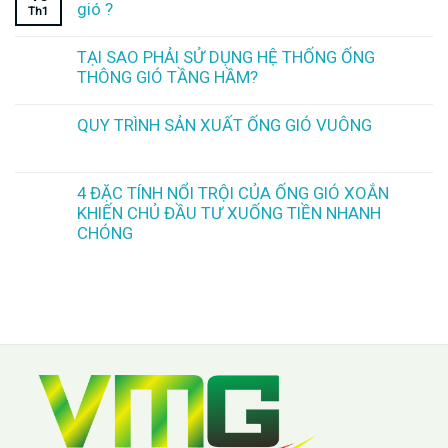
gió ?
Th1
TẠI SAO PHẢI SỬ DỤNG HỆ THỐNG ỐNG
THÔNG GIÓ TẦNG HẦM?
QUY TRÌNH SẢN XUẤT ỐNG GIÓ VUÔNG
4 ĐẶC TÍNH NỔI TRỘI CỦA ỐNG GIÓ XOẮN
KHIẾN CHỦ ĐẦU TƯ XUỐNG TIỀN NHANH
CHÓNG