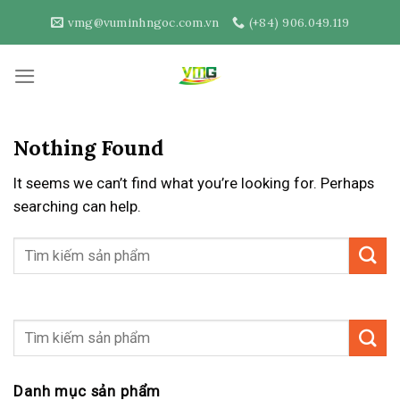
Skip
vmg@vuminhngoc.com.vn
(+84) 906.049.119
to
content
Nothing Found
It seems we can’t find what you’re looking for. Perhaps
searching can help.
Danh mục sản phẩm