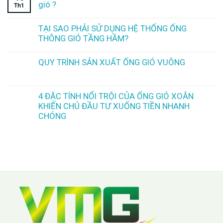
gió ?
Th1
TẠI SAO PHẢI SỬ DỤNG HỆ THỐNG ỐNG
THÔNG GIÓ TẦNG HẦM?
QUY TRÌNH SẢN XUẤT ỐNG GIÓ VUÔNG
4 ĐẶC TÍNH NỔI TRỘI CỦA ỐNG GIÓ XOẮN
KHIẾN CHỦ ĐẦU TƯ XUỐNG TIỀN NHANH
CHÓNG