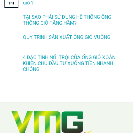
gió ?
Th1
TẠI SAO PHẢI SỬ DỤNG HỆ THỐNG ỐNG
THÔNG GIÓ TẦNG HẦM?
QUY TRÌNH SẢN XUẤT ỐNG GIÓ VUÔNG
4 ĐẶC TÍNH NỔI TRỘI CỦA ỐNG GIÓ XOẮN
KHIẾN CHỦ ĐẦU TƯ XUỐNG TIỀN NHANH
CHÓNG