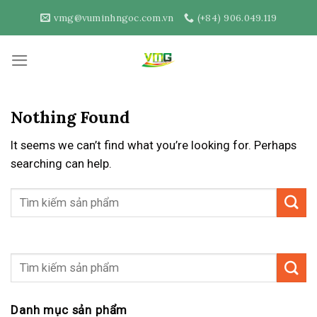
Skip
vmg@vuminhngoc.com.vn
(+84) 906.049.119
to
content
Nothing Found
It seems we can’t find what you’re looking for. Perhaps
searching can help.
Danh mục sản phẩm