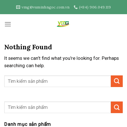
Skip
vmg@vuminhngoc.com.vn
(+84) 906.049.119
to
content
Nothing Found
It seems we can’t find what you’re looking for. Perhaps
searching can help.
Danh mục sản phẩm