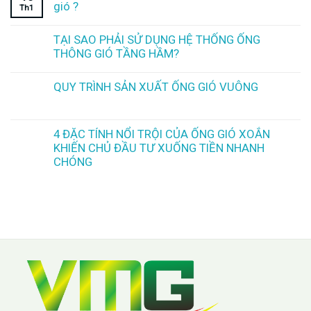
gió ?
Th1
TẠI SAO PHẢI SỬ DỤNG HỆ THỐNG ỐNG
THÔNG GIÓ TẦNG HẦM?
QUY TRÌNH SẢN XUẤT ỐNG GIÓ VUÔNG
4 ĐẶC TÍNH NỔI TRỘI CỦA ỐNG GIÓ XOẮN
KHIẾN CHỦ ĐẦU TƯ XUỐNG TIỀN NHANH
CHÓNG