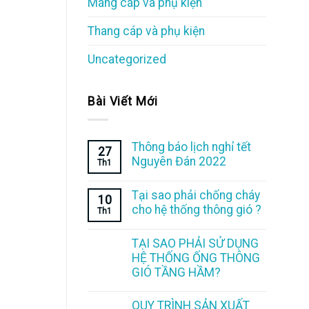
Máng cáp và phụ kiện
Thang cáp và phụ kiện
Uncategorized
Bài Viết Mới
Thông báo lịch nghỉ tết
27
Nguyên Đán 2022
Th1
Tại sao phải chống cháy
10
cho hệ thống thông gió ?
Th1
TẠI SAO PHẢI SỬ DỤNG
HỆ THỐNG ỐNG THÔNG
GIÓ TẦNG HẦM?
QUY TRÌNH SẢN XUẤT