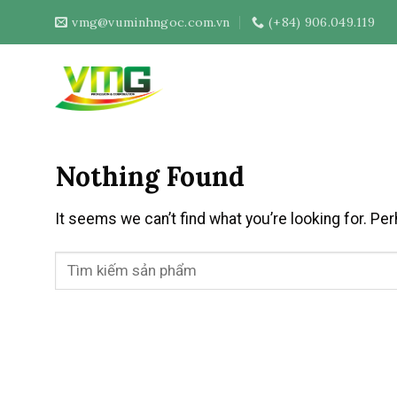
Skip
vmg@vuminhngoc.com.vn
(+84) 906.049.119
to
content
Nothing Found
It seems we can’t find what you’re looking for. Pe