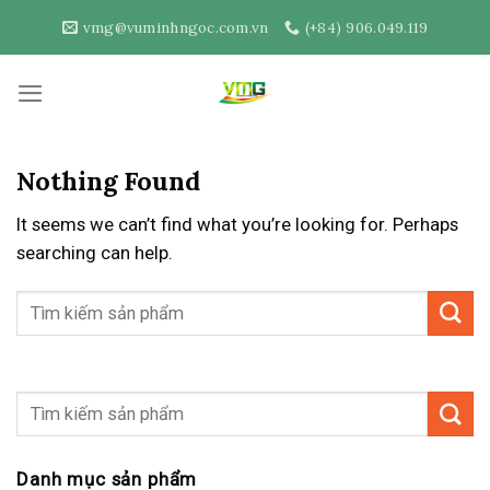
Skip
vmg@vuminhngoc.com.vn
(+84) 906.049.119
to
content
Nothing Found
It seems we can’t find what you’re looking for. Perhaps
searching can help.
Danh mục sản phẩm