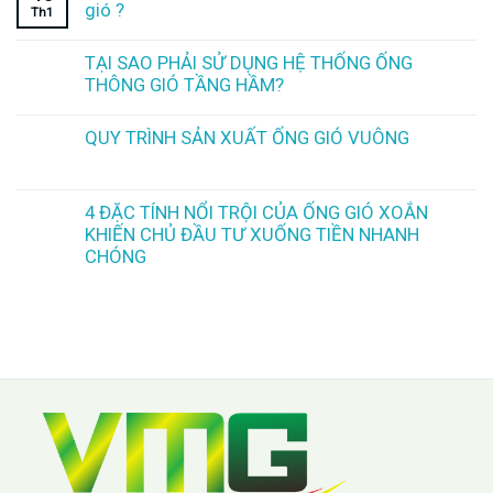
gió ?
Th1
TẠI SAO PHẢI SỬ DỤNG HỆ THỐNG ỐNG
THÔNG GIÓ TẦNG HẦM?
QUY TRÌNH SẢN XUẤT ỐNG GIÓ VUÔNG
4 ĐẶC TÍNH NỔI TRỘI CỦA ỐNG GIÓ XOẮN
KHIẾN CHỦ ĐẦU TƯ XUỐNG TIỀN NHANH
CHÓNG