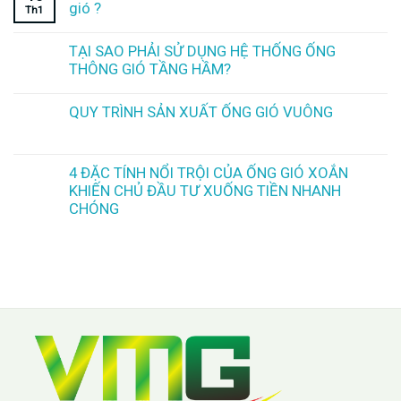
gió ?
Th1
TẠI SAO PHẢI SỬ DỤNG HỆ THỐNG ỐNG
THÔNG GIÓ TẦNG HẦM?
QUY TRÌNH SẢN XUẤT ỐNG GIÓ VUÔNG
4 ĐẶC TÍNH NỔI TRỘI CỦA ỐNG GIÓ XOẮN
KHIẾN CHỦ ĐẦU TƯ XUỐNG TIỀN NHANH
CHÓNG