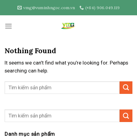
Skip
vmg@vuminhngoc.com.vn
(+84) 906.049.119
to
content
Nothing Found
It seems we can’t find what you’re looking for. Perhaps
searching can help.
Danh mục sản phẩm