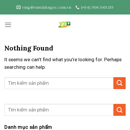
Skip
vmg@vuminhngoc.com.vn
(+84) 906.049.119
to
content
Nothing Found
It seems we can’t find what you’re looking for. Perhaps
searching can help.
Danh mục sản phẩm