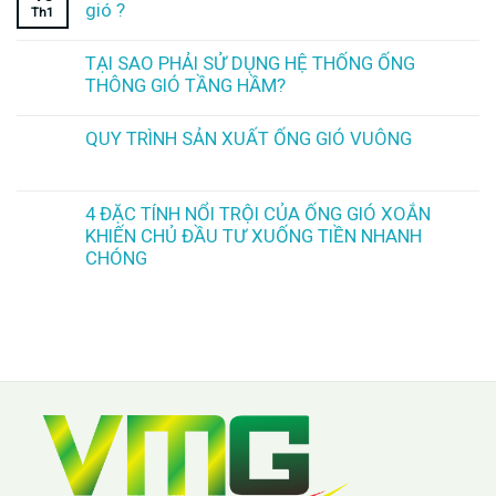
gió ?
Th1
TẠI SAO PHẢI SỬ DỤNG HỆ THỐNG ỐNG
THÔNG GIÓ TẦNG HẦM?
QUY TRÌNH SẢN XUẤT ỐNG GIÓ VUÔNG
4 ĐẶC TÍNH NỔI TRỘI CỦA ỐNG GIÓ XOẮN
KHIẾN CHỦ ĐẦU TƯ XUỐNG TIỀN NHANH
CHÓNG