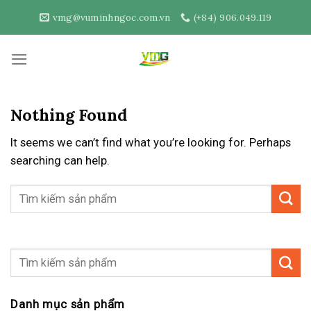
Skip
vmg@vuminhngoc.com.vn
(+84) 906.049.119
to
content
Nothing Found
It seems we can’t find what you’re looking for. Perhaps
searching can help.
Danh mục sản phẩm