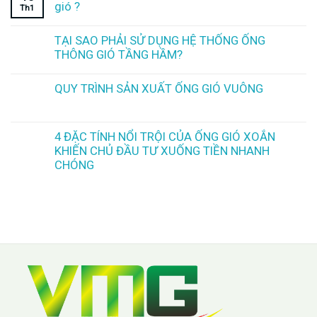
gió ?
Th1
TẠI SAO PHẢI SỬ DỤNG HỆ THỐNG ỐNG
THÔNG GIÓ TẦNG HẦM?
QUY TRÌNH SẢN XUẤT ỐNG GIÓ VUÔNG
4 ĐẶC TÍNH NỔI TRỘI CỦA ỐNG GIÓ XOẮN
KHIẾN CHỦ ĐẦU TƯ XUỐNG TIỀN NHANH
CHÓNG