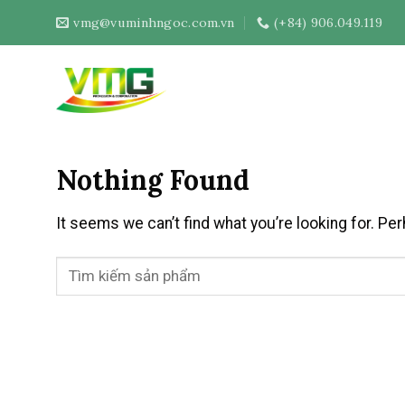
Skip
vmg@vuminhngoc.com.vn
(+84) 906.049.119
to
content
Nothing Found
It seems we can’t find what you’re looking for. Pe