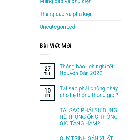
Máng cáp và phụ kiện
Thang cáp và phụ kiện
Uncategorized
Bài Viết Mới
Thông báo lịch nghỉ tết
27
Nguyên Đán 2022
Th1
Tại sao phải chống cháy
10
cho hệ thống thông gió ?
Th1
TẠI SAO PHẢI SỬ DỤNG
HỆ THỐNG ỐNG THÔNG
GIÓ TẦNG HẦM?
QUY TRÌNH SẢN XUẤT