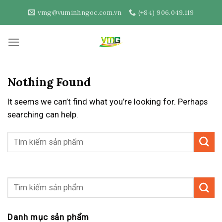
Skip
vmg@vuminhngoc.com.vn
(+84) 906.049.119
to
content
Nothing Found
It seems we can’t find what you’re looking for. Perhaps
searching can help.
Danh mục sản phẩm