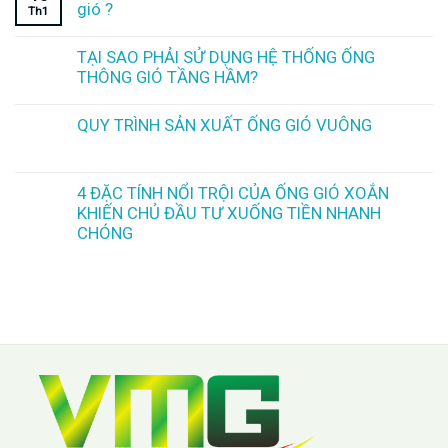
gió ?
Th1
TẠI SAO PHẢI SỬ DỤNG HỆ THỐNG ỐNG
THÔNG GIÓ TẦNG HẦM?
QUY TRÌNH SẢN XUẤT ỐNG GIÓ VUÔNG
4 ĐẶC TÍNH NỔI TRỘI CỦA ỐNG GIÓ XOẮN
KHIẾN CHỦ ĐẦU TƯ XUỐNG TIỀN NHANH
CHÓNG