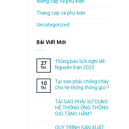
Máng cáp và phụ kiện
Thang cáp và phụ kiện
Uncategorized
Bài Viết Mới
Thông báo lịch nghỉ tết
27
Nguyên Đán 2022
Th1
Tại sao phải chống cháy
10
cho hệ thống thông gió ?
Th1
TẠI SAO PHẢI SỬ DỤNG
HỆ THỐNG ỐNG THÔNG
GIÓ TẦNG HẦM?
QUY TRÌNH SẢN XUẤT