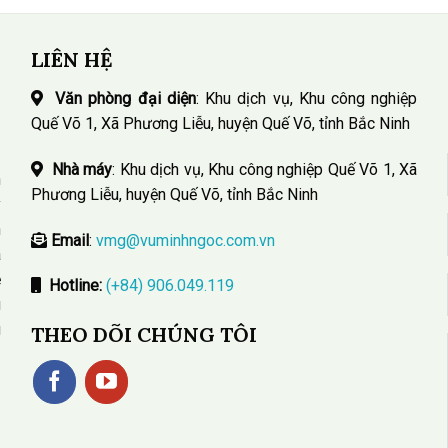
LIÊN HỆ
Văn phòng đại diện
: Khu dịch vụ, Khu công nghiệp
Quế Võ 1, Xã Phương Liễu, huyện Quế Võ, tỉnh Bắc Ninh
Nhà máy
: Khu dịch vụ, Khu công nghiệp Quế Võ 1, Xã
n
Phương Liễu, huyện Quế Võ, tỉnh Bắc Ninh
y
n
Email
:
vmg@vuminhngoc.com.vn
a
ệ
Hotline:
(+84) 906.049.119
g
g
THEO DÕI CHÚNG TÔI