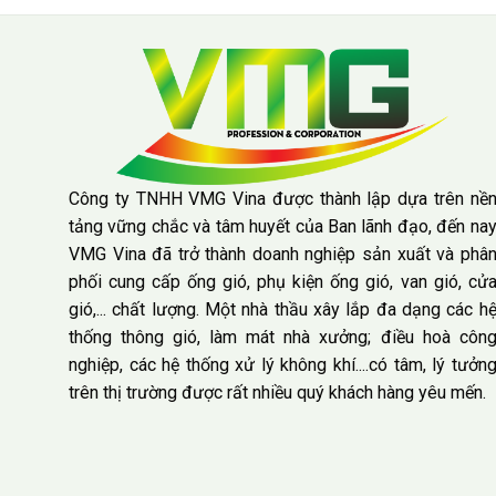
Công ty TNHH VMG Vina được thành lập dựa trên nề
tảng vững chắc và tâm huyết của Ban lãnh đạo, đến na
VMG Vina đã trở thành doanh nghiệp sản xuất và phâ
phối cung cấp ống gió, phụ kiện ống gió, van gió, cử
gió,... chất lượng. Một nhà thầu xây lắp đa dạng các h
thống thông gió, làm mát nhà xưởng; điều hoà côn
nghiệp, các hệ thống xử lý không khí....có tâm, lý tưởn
trên thị trường được rất nhiều quý khách hàng yêu mến.