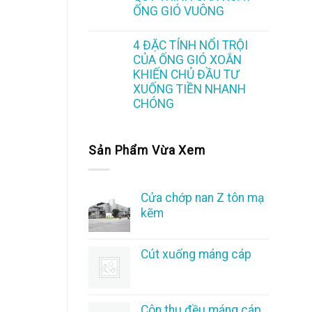
ỐNG GIÓ VUÔNG
4 ĐẶC TÍNH NỔI TRỘI
CỦA ỐNG GIÓ XOẮN
KHIẾN CHỦ ĐẦU TƯ
XUỐNG TIỀN NHANH
CHÓNG
Sản Phẩm Vừa Xem
Cửa chớp nan Z tôn mạ
kẽm
Cút xuống máng cáp
Côn thu đều máng cáp