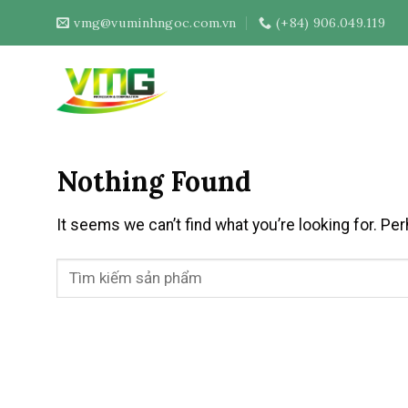
Skip
vmg@vuminhngoc.com.vn
(+84) 906.049.119
to
content
Nothing Found
It seems we can’t find what you’re looking for. Pe