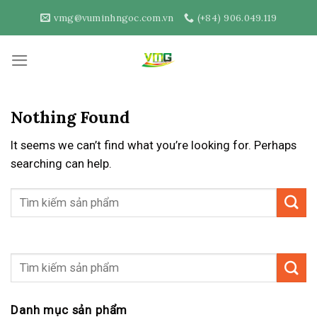
Skip
vmg@vuminhngoc.com.vn
(+84) 906.049.119
to
content
Nothing Found
It seems we can’t find what you’re looking for. Perhaps
searching can help.
Danh mục sản phẩm