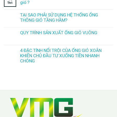
gió ?
Th1
TẠI SAO PHẢI SỬ DỤNG HỆ THỐNG ỐNG
THÔNG GIÓ TẦNG HẦM?
QUY TRÌNH SẢN XUẤT ỐNG GIÓ VUÔNG
4 ĐẶC TÍNH NỔI TRỘI CỦA ỐNG GIÓ XOẮN
KHIẾN CHỦ ĐẦU TƯ XUỐNG TIỀN NHANH
CHÓNG