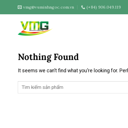
Skip
vmg@vuminhngoc.com.vn
(+84) 906.049.119
to
content
Nothing Found
It seems we can’t find what you’re looking for. Pe