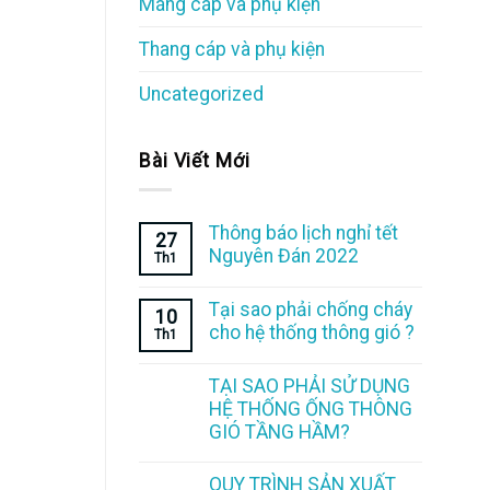
Máng cáp và phụ kiện
Thang cáp và phụ kiện
Uncategorized
Bài Viết Mới
Thông báo lịch nghỉ tết
27
Nguyên Đán 2022
Th1
Tại sao phải chống cháy
10
cho hệ thống thông gió ?
Th1
TẠI SAO PHẢI SỬ DỤNG
HỆ THỐNG ỐNG THÔNG
GIÓ TẦNG HẦM?
QUY TRÌNH SẢN XUẤT