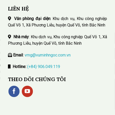
LIÊN HỆ
Văn phòng đại diện
: Khu dịch vụ, Khu công nghiệp
Quế Võ 1, Xã Phương Liễu, huyện Quế Võ, tỉnh Bắc Ninh
Nhà máy
: Khu dịch vụ, Khu công nghiệp Quế Võ 1, Xã
n
Phương Liễu, huyện Quế Võ, tỉnh Bắc Ninh
y
n
Email
:
vmg@vuminhngoc.com.vn
a
ệ
Hotline:
(+84) 906.049.119
g
g
THEO DÕI CHÚNG TÔI