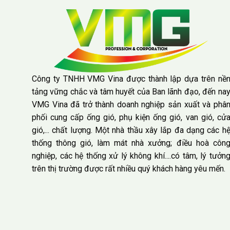
Công ty TNHH VMG Vina được thành lập dựa trên nề
tảng vững chắc và tâm huyết của Ban lãnh đạo, đến na
VMG Vina đã trở thành doanh nghiệp sản xuất và phâ
phối cung cấp ống gió, phụ kiện ống gió, van gió, cử
gió,... chất lượng. Một nhà thầu xây lắp đa dạng các h
thống thông gió, làm mát nhà xưởng; điều hoà côn
nghiệp, các hệ thống xử lý không khí....có tâm, lý tưởn
trên thị trường được rất nhiều quý khách hàng yêu mến.