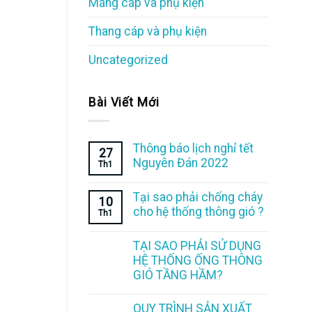
Máng cáp và phụ kiện
Thang cáp và phụ kiện
Uncategorized
Bài Viết Mới
Thông báo lịch nghỉ tết
27
Nguyên Đán 2022
Th1
Tại sao phải chống cháy
10
cho hệ thống thông gió ?
Th1
TẠI SAO PHẢI SỬ DỤNG
HỆ THỐNG ỐNG THÔNG
GIÓ TẦNG HẦM?
QUY TRÌNH SẢN XUẤT