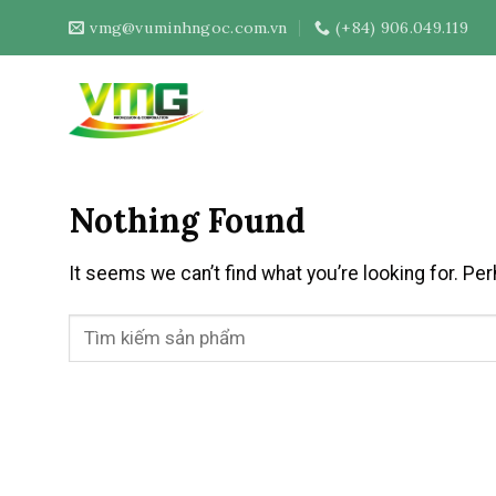
Skip
vmg@vuminhngoc.com.vn
(+84) 906.049.119
to
content
Nothing Found
It seems we can’t find what you’re looking for. Pe