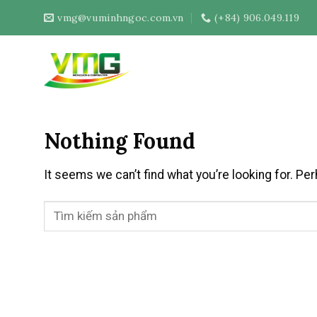
Skip
vmg@vuminhngoc.com.vn
(+84) 906.049.119
to
content
Nothing Found
It seems we can’t find what you’re looking for. Pe