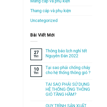
Máng cáp và phụ kiện
Thang cáp và phụ kiện
Uncategorized
Bài Viết Mới
Thông báo lịch nghỉ tết
27
Nguyên Đán 2022
Th1
Tại sao phải chống cháy
10
cho hệ thống thông gió ?
Th1
TẠI SAO PHẢI SỬ DỤNG
HỆ THỐNG ỐNG THÔNG
GIÓ TẦNG HẦM?
QUY TRÌNH SẢN XUẤT