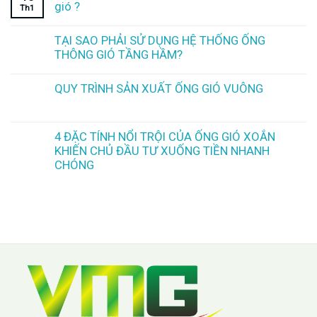
gió ?
Th1
TẠI SAO PHẢI SỬ DỤNG HỆ THỐNG ỐNG
THÔNG GIÓ TẦNG HẦM?
QUY TRÌNH SẢN XUẤT ỐNG GIÓ VUÔNG
4 ĐẶC TÍNH NỔI TRỘI CỦA ỐNG GIÓ XOẮN
KHIẾN CHỦ ĐẦU TƯ XUỐNG TIỀN NHANH
CHÓNG