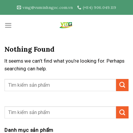
Skip
vmg@vuminhngoc.com.vn
(+84) 906.049.119
to
content
Nothing Found
It seems we can’t find what you’re looking for. Perhaps
searching can help.
Danh mục sản phẩm