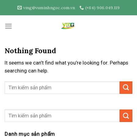
Skip
vmg@vuminhngoc.com.vn
(+84) 906.049.119
to
content
Nothing Found
It seems we can’t find what you’re looking for. Perhaps
searching can help.
Danh mục sản phẩm