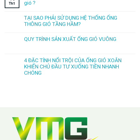
gió ?
Th1
TẠI SAO PHẢI SỬ DỤNG HỆ THỐNG ỐNG
THÔNG GIÓ TẦNG HẦM?
QUY TRÌNH SẢN XUẤT ỐNG GIÓ VUÔNG
4 ĐẶC TÍNH NỔI TRỘI CỦA ỐNG GIÓ XOẮN
KHIẾN CHỦ ĐẦU TƯ XUỐNG TIỀN NHANH
CHÓNG