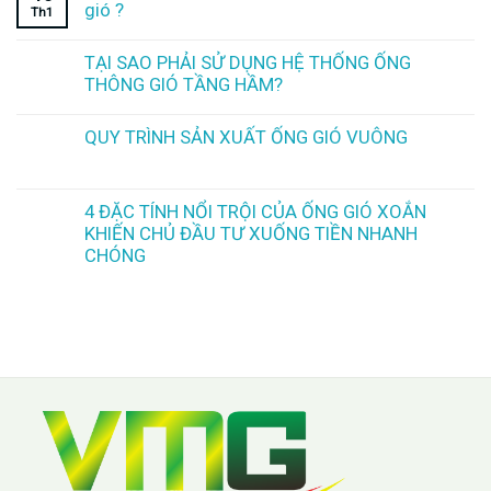
gió ?
Th1
TẠI SAO PHẢI SỬ DỤNG HỆ THỐNG ỐNG
THÔNG GIÓ TẦNG HẦM?
QUY TRÌNH SẢN XUẤT ỐNG GIÓ VUÔNG
4 ĐẶC TÍNH NỔI TRỘI CỦA ỐNG GIÓ XOẮN
KHIẾN CHỦ ĐẦU TƯ XUỐNG TIỀN NHANH
CHÓNG