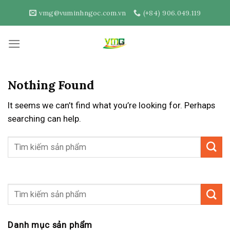
Skip
vmg@vuminhngoc.com.vn
(+84) 906.049.119
to
content
Nothing Found
It seems we can’t find what you’re looking for. Perhaps
searching can help.
Danh mục sản phẩm