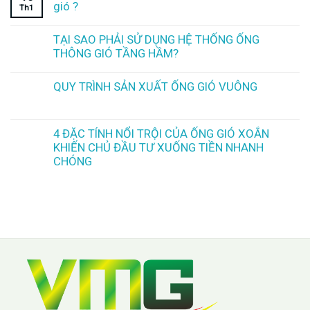
gió ?
Th1
TẠI SAO PHẢI SỬ DỤNG HỆ THỐNG ỐNG
THÔNG GIÓ TẦNG HẦM?
QUY TRÌNH SẢN XUẤT ỐNG GIÓ VUÔNG
4 ĐẶC TÍNH NỔI TRỘI CỦA ỐNG GIÓ XOẮN
KHIẾN CHỦ ĐẦU TƯ XUỐNG TIỀN NHANH
CHÓNG