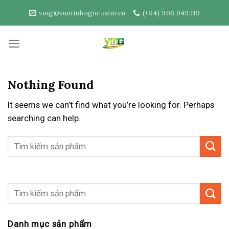
Skip
vmg@vuminhngoc.com.vn
(+84) 906.049.119
to
content
Nothing Found
It seems we can’t find what you’re looking for. Perhaps
searching can help.
Danh mục sản phẩm