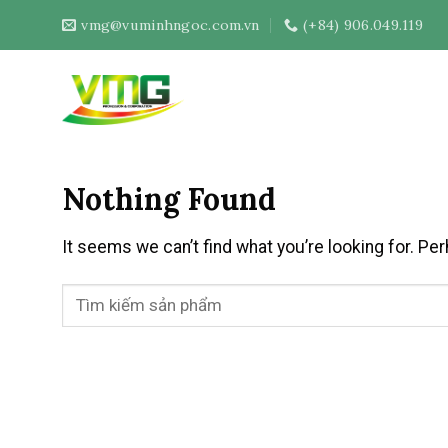
Skip
vmg@vuminhngoc.com.vn
(+84) 906.049.119
to
content
Nothing Found
It seems we can’t find what you’re looking for. Pe