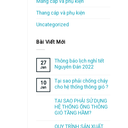
Máng cáp và phụ kiện
Thang cáp và phụ kiện
Uncategorized
Bài Viết Mới
Thông báo lịch nghỉ tết
27
Nguyên Đán 2022
Jan
Tại sao phải chống cháy
10
cho hệ thống thông gió ?
Jan
TẠI SAO PHẢI SỬ DỤNG
HỆ THỐNG ỐNG THÔNG
GIÓ TẦNG HẦM?
QUY TRÌNH SẢN XUẤT