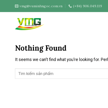
Skip
vmg@vuminhngoc.com.vn
(+84) 906.049.119
to
content
Nothing Found
It seems we can’t find what you’re looking for. Pe