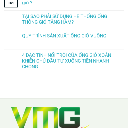
gió ?
Th1
TẠI SAO PHẢI SỬ DỤNG HỆ THỐNG ỐNG
THÔNG GIÓ TẦNG HẦM?
QUY TRÌNH SẢN XUẤT ỐNG GIÓ VUÔNG
4 ĐẶC TÍNH NỔI TRỘI CỦA ỐNG GIÓ XOẮN
KHIẾN CHỦ ĐẦU TƯ XUỐNG TIỀN NHANH
CHÓNG