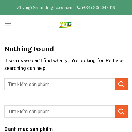
Skip
vmg@vuminhngoc.com.vn
(+84) 906.049.119
to
content
Nothing Found
It seems we can’t find what you’re looking for. Perhaps
searching can help.
Danh mục sản phẩm