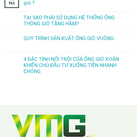
gió ?
Th1
TẠI SAO PHẢI SỬ DỤNG HỆ THỐNG ỐNG
THÔNG GIÓ TẦNG HẦM?
QUY TRÌNH SẢN XUẤT ỐNG GIÓ VUÔNG
4 ĐẶC TÍNH NỔI TRỘI CỦA ỐNG GIÓ XOẮN
KHIẾN CHỦ ĐẦU TƯ XUỐNG TIỀN NHANH
CHÓNG