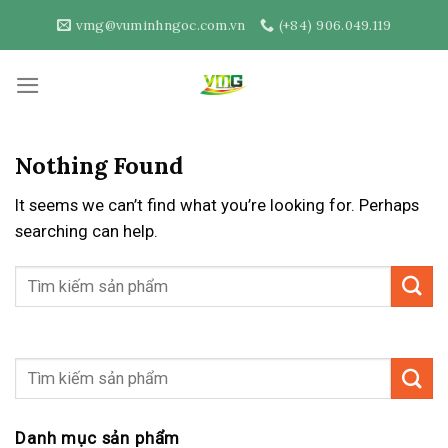
Skip
vmg@vuminhngoc.com.vn
(+84) 906.049.119
to
content
Nothing Found
It seems we can’t find what you’re looking for. Perhaps
searching can help.
Danh mục sản phẩm