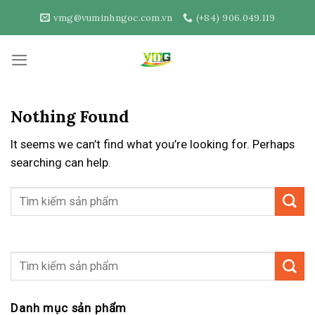
Skip
vmg@vuminhngoc.com.vn
(+84) 906.049.119
to
content
Nothing Found
It seems we can’t find what you’re looking for. Perhaps
searching can help.
Danh mục sản phẩm