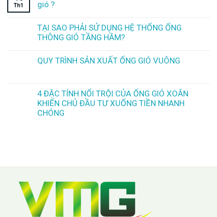
gió ?
Th1
TẠI SAO PHẢI SỬ DỤNG HỆ THỐNG ỐNG
THÔNG GIÓ TẦNG HẦM?
QUY TRÌNH SẢN XUẤT ỐNG GIÓ VUÔNG
4 ĐẶC TÍNH NỔI TRỘI CỦA ỐNG GIÓ XOẮN
KHIẾN CHỦ ĐẦU TƯ XUỐNG TIỀN NHANH
CHÓNG