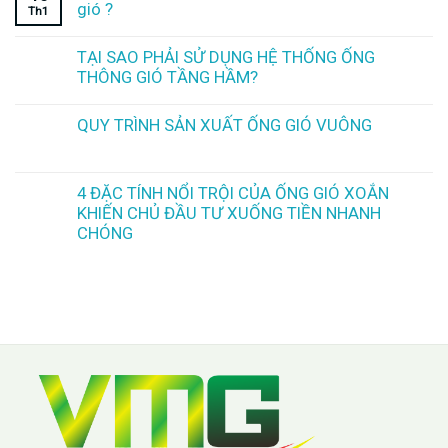
gió ?
Th1
TẠI SAO PHẢI SỬ DỤNG HỆ THỐNG ỐNG
THÔNG GIÓ TẦNG HẦM?
QUY TRÌNH SẢN XUẤT ỐNG GIÓ VUÔNG
4 ĐẶC TÍNH NỔI TRỘI CỦA ỐNG GIÓ XOẮN
KHIẾN CHỦ ĐẦU TƯ XUỐNG TIỀN NHANH
CHÓNG