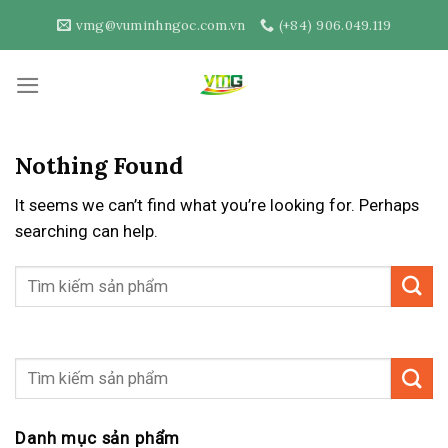
Skip
vmg@vuminhngoc.com.vn
(+84) 906.049.119
to
content
Nothing Found
It seems we can’t find what you’re looking for. Perhaps
searching can help.
Danh mục sản phẩm