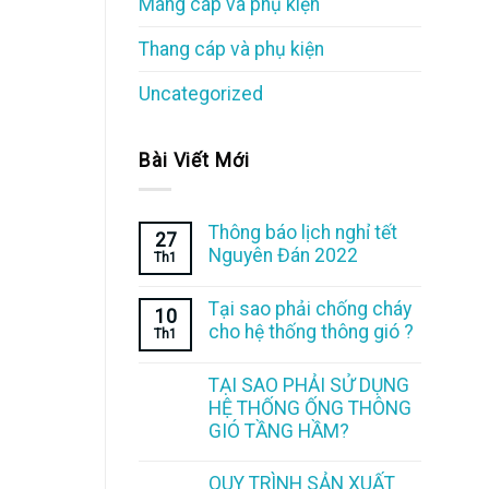
Máng cáp và phụ kiện
Thang cáp và phụ kiện
Uncategorized
Bài Viết Mới
Thông báo lịch nghỉ tết
27
Nguyên Đán 2022
Th1
Tại sao phải chống cháy
10
cho hệ thống thông gió ?
Th1
TẠI SAO PHẢI SỬ DỤNG
HỆ THỐNG ỐNG THÔNG
GIÓ TẦNG HẦM?
QUY TRÌNH SẢN XUẤT