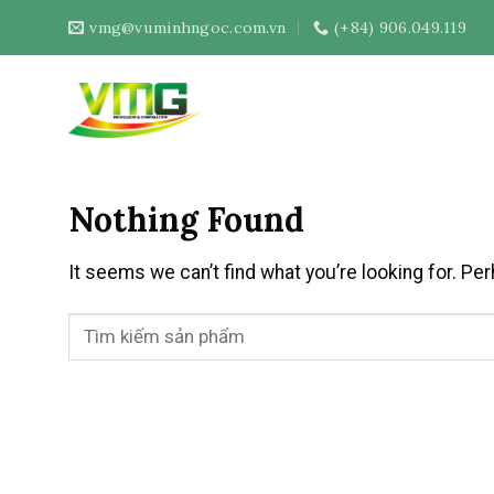
Skip
vmg@vuminhngoc.com.vn
(+84) 906.049.119
to
content
Nothing Found
It seems we can’t find what you’re looking for. Pe