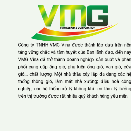
Công ty TNHH VMG Vina được thành lập dựa trên nề
tảng vững chắc và tâm huyết của Ban lãnh đạo, đến na
VMG Vina đã trở thành doanh nghiệp sản xuất và phâ
phối cung cấp ống gió, phụ kiện ống gió, van gió, cử
gió,... chất lượng. Một nhà thầu xây lắp đa dạng các h
thống thông gió, làm mát nhà xưởng; điều hoà côn
nghiệp, các hệ thống xử lý không khí....có tâm, lý tưởn
trên thị trường được rất nhiều quý khách hàng yêu mến.