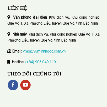
LIÊN HỆ
Văn phòng đại diện
: Khu dịch vụ, Khu công nghiệp
Quế Võ 1, Xã Phương Liễu, huyện Quế Võ, tỉnh Bắc Ninh
Nhà máy
: Khu dịch vụ, Khu công nghiệp Quế Võ 1, Xã
n
Phương Liễu, huyện Quế Võ, tỉnh Bắc Ninh
y
n
Email
:
vmg@vuminhngoc.com.vn
a
ệ
Hotline:
(+84) 906.049.119
g
g
THEO DÕI CHÚNG TÔI