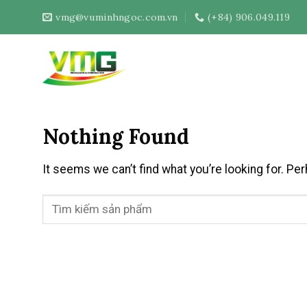
Skip
vmg@vuminhngoc.com.vn
(+84) 906.049.119
to
content
Nothing Found
It seems we can’t find what you’re looking for. Pe