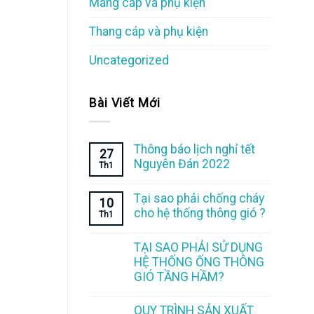
Máng cáp và phụ kiện
Thang cáp và phụ kiện
Uncategorized
Bài Viết Mới
Thông báo lịch nghỉ tết
27
Nguyên Đán 2022
Th1
Tại sao phải chống cháy
10
cho hệ thống thông gió ?
Th1
TẠI SAO PHẢI SỬ DỤNG
HỆ THỐNG ỐNG THÔNG
GIÓ TẦNG HẦM?
QUY TRÌNH SẢN XUẤT